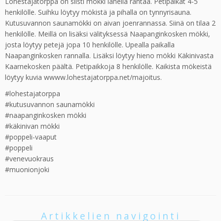
Lohestajatorppa on siisti mökki lähellä rantaa. Petipaikat 4-5
henkilölle. Suihku löytyy mökistä ja pihalla on tynnyrisauna.
Kutusuvannon saunamökki on aivan joenrannassa. Siinä on tilaa 2
henkilölle. Meillä on lisäksi välityksessä Naapanginkosken mökki,
josta löytyy petejä jopa 10 henkilölle. Upealla paikalla
Naapanginkosken rannalla. Lisäksi löytyy hieno mökki Käkinivasta
Kaarnekosken päältä. Petipaikkoja 8 henkilölle. Kaikista mökeistä
löytyy kuvia wwww.lohestajatorppa.net/majoitus.
#lohestajatorppa
#kutusuvannon saunamökki
#naapanginkosken mökki
#käkinivan mökki
#poppeli-vaaput
#poppeli
#venevuokraus
#muonionjoki
Artikkelien navigointi