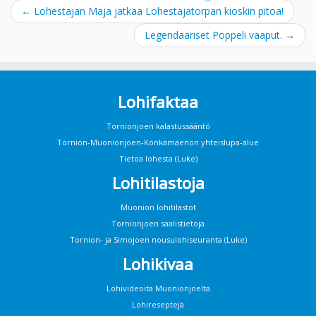
←
Lohestajan Maja jatkaa Lohestajatorpan kioskin pitoa!
Legendaariset Poppeli vaaput.
→
Lohifaktaa
Tornionjoen kalastussääntö
Tornion-Muonionjoen-Könkämäenon yhteislupa-alue
Tietoa lohesta (Luke)
Lohitilastoja
Muonion lohitilastot
Tornionjoen saalistietoja
Tornion- ja Simojoen nousulohiseuranta (Luke)
Lohikivaa
Lohivideoita Muonionjoelta
Lohireseptejä