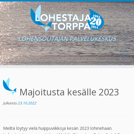
LOHENSOUTAJAN PALVELUKESKUS
Skip
to
content
Majoitusta kesälle 2023
Julkaistu
23.10.2022
Meiltä löytyy vielä huippuviikkoja kesän 2023 lohiriehaan.