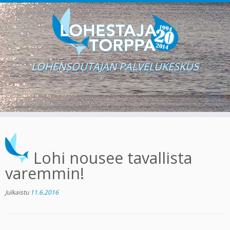
LOHENSOUTAJAN PALVELUKESKUS
Skip
to
content
Lohi nousee tavallista
varemmin!
Julkaistu
11.6.2016