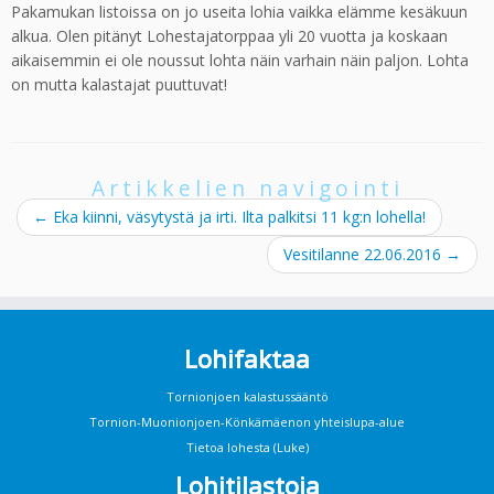
Pakamukan listoissa on jo useita lohia vaikka elämme kesäkuun
alkua. Olen pitänyt Lohestajatorppaa yli 20 vuotta ja koskaan
aikaisemmin ei ole noussut lohta näin varhain näin paljon. Lohta
on mutta kalastajat puuttuvat!
Artikkelien navigointi
←
Eka kiinni, väsytystä ja irti. Ilta palkitsi 11 kg:n lohella!
Vesitilanne 22.06.2016
→
Lohifaktaa
Tornionjoen kalastussääntö
Tornion-Muonionjoen-Könkämäenon yhteislupa-alue
Tietoa lohesta (Luke)
Lohitilastoja