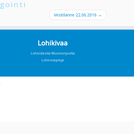
gointi
Vesitilanne 22.06.2016
→
Lohikivaa
Lohivideoita Muonionjoelta
Lohireseptejä
·