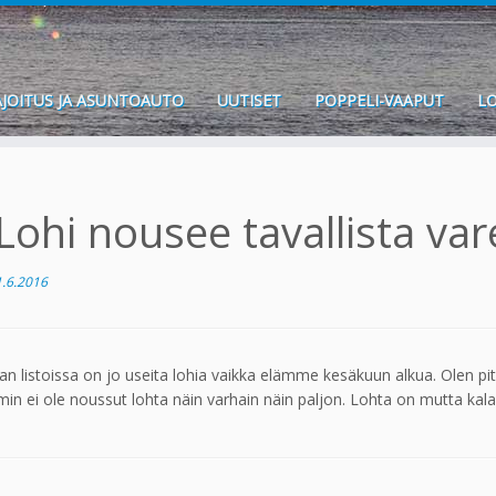
JOITUS JA ASUNTOAUTO
UUTISET
POPPELI-VAAPUT
LO
Lohi nousee tavallista va
1.6.2016
 listoissa on jo useita lohia vaikka elämme kesäkuun alkua. Olen pi
in ei ole noussut lohta näin varhain näin paljon. Lohta on mutta kala