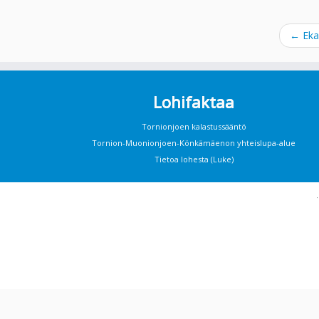
←
Eka 
Lohifaktaa
Tornionjoen kalastussääntö
Tornion-Muonionjoen-Könkämäenon yhteislupa-alue
Tietoa lohesta (Luke)