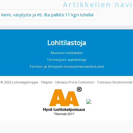
Artikkelien navi
kiinni, väsytystä ja irti. Ilta palkitsi 11 kg:n lohella!
Lohitilastoja
Muonion lohitilastot
Tornionjoen saalistietoja
Tornion- ja Simojoen nousulohiseuranta (Luke)
· © 2026
Lohestajatorppa
·
Yllapito
· Ulkoasu
Press Customizr
· Toteutus
Sivuhommat