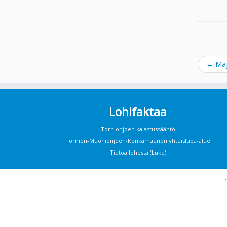
←
Maj
Lohifaktaa
Tornionjoen kalastussääntö
Tornion-Muonionjoen-Könkämäenon yhteislupa-alue
Tietoa lohesta (Luke)