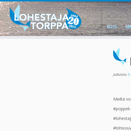
KOTI
MA
Skip
to
content
Julkaistu
1.
Meiltä vo
#poppeli
#lohesta
#lohisouv