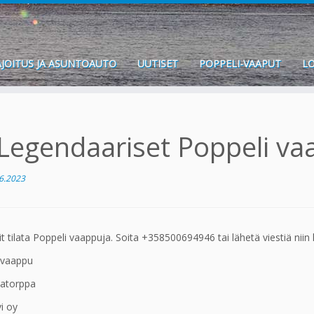
JOITUS JA ASUNTOAUTO
UUTISET
POPPELI-VAAPUT
LO
Legendaariset Poppeli va
6.2023
it tilata Poppeli vaappuja. Soita +358500694946 tai lähetä viestiä niin
-vaappu
jatorppa
i oy