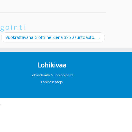
gointi
Vuokrattavana Giottiline Siena 385 asuntoauto.
→
Lohikivaa
Lohivideoita Muonionjoelta
Lohireseptejä
·