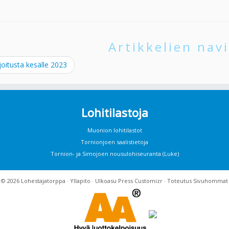
Artikkelien navi
oitusta kesälle 2023
Lohitilastoja
Muonion lohitilastot
Tornionjoen saalistietoja
Tornion- ja Simojoen nousulohiseuranta (Luke)
· © 2026
Lohestajatorppa
·
Yllapito
· Ulkoasu
Press Customizr
· Toteutus
Sivuhommat