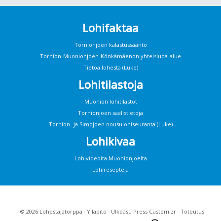
Lohifaktaa
Tornionjoen kalastussääntö
Tornion-Muonionjoen-Könkämäenon yhteislupa-alue
Tietoa lohesta (Luke)
Lohitilastoja
Muonion lohitilastot
Tornionjoen saalistietoja
Tornion- ja Simojoen nousulohiseuranta (Luke)
Lohikivaa
Lohivideoita Muonionjoelta
Lohireseptejä
· © 2026
Lohestajatorppa
·
Yllapito
· Ulkoasu
Press Customizr
· Toteutus